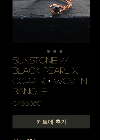
sunstone //
black pearl x
copper • woven
bangle
가
CA$60.60
격
카트에 추가
・copper・