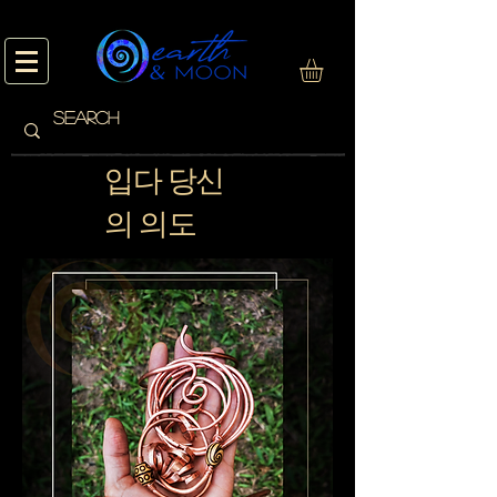
입다 당신
의 의도